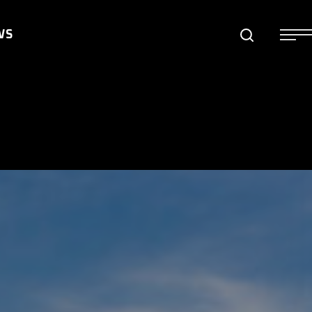
WS
S
S