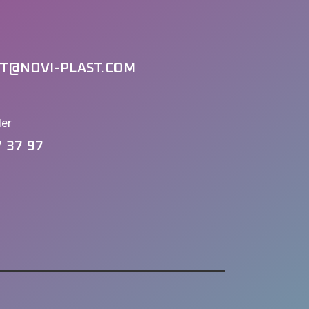
T@NOVI-PLAST.COM
ler
7 37 97