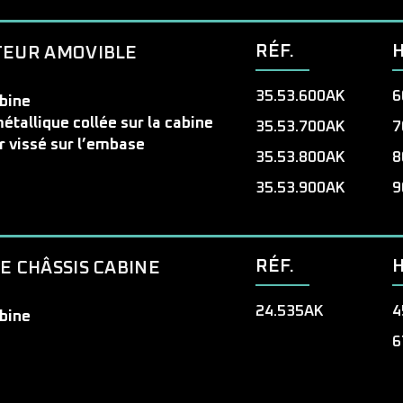
RÉF.
TEUR AMOVIBLE
35.53.600AK
6
bine
tallique collée sur la cabine
35.53.700AK
7
r vissé sur l’embase
35.53.800AK
8
35.53.900AK
9
RÉF.
E CHÂSSIS CABINE
24.535AK
4
abine
6