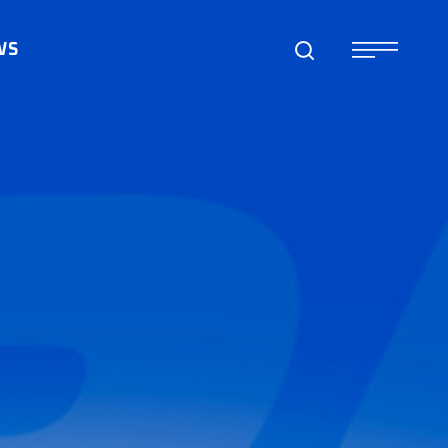
WS
S
S