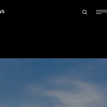
WS
S
S