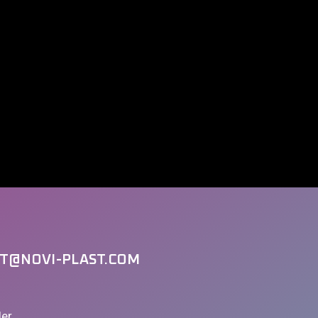
T@NOVI-PLAST.COM
ler