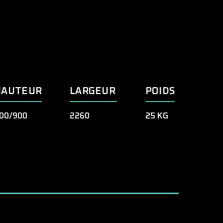
HAUTEUR
LARGEUR
POIDS
00/900
2260
25 KG