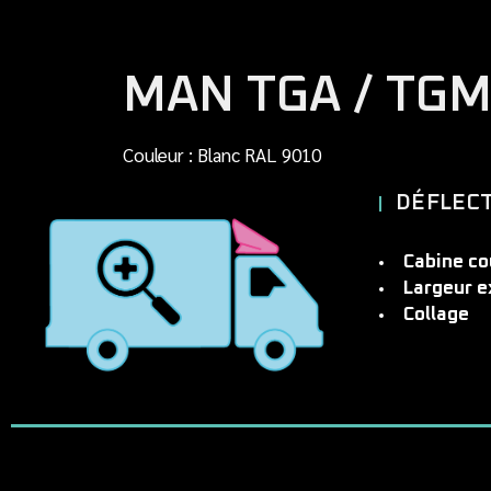
MAN TGA / TGM 
Couleur : Blanc RAL 9010
DÉFLEC
Cabine co
Largeur e
Collage