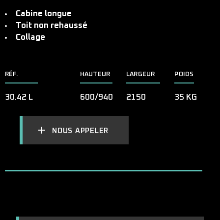
Cabine longue
Toit non rehaussé
Collage
RÉF.
HAUTEUR
LARGEUR
POIDS
30.42 L
600/940
2150
35 KG
NOUS APPELER