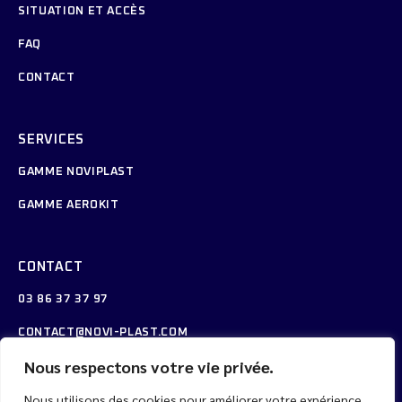
SITUATION ET ACCÈS
FAQ
CONTACT
SERVICES
GAMME NOVIPLAST
GAMME AEROKIT
CONTACT
03 86 37 37 97
CONTACT@NOVI-PLAST.COM
Nous respectons votre vie privée.
NOVIPLAST
ZI DE VILLEMENANT
Nous utilisons des cookies pour améliorer votre expérience
58130 GUÉRIGNY